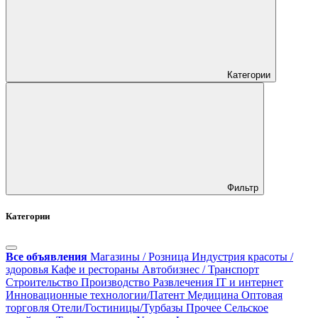
Категории
Фильтр
Категории
Все объявления
Магазины / Розница
Индустрия красоты /
здоровья
Кафе и рестораны
Автобизнес / Транспорт
Строительство
Производство
Развлечения
IT и интернет
Инновационные технологии/Патент
Медицина
Оптовая
торговля
Отели/Гостиницы/Турбазы
Прочее
Сельское